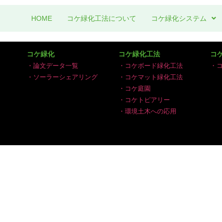
HOME
コケ緑化工法について
コケ緑化システム
コケ緑化
コケ緑化工法
コ
・論文データ一覧
・コケボード緑化工法
・
・ソーラーシェアリング
・コケマット緑化工法
・コケ庭園
・コケトピアリー
・環境土木への応用